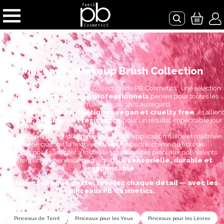
Pinceaux - Makeup Brush Collection
Découvrez la
Makeup Brush Collection
de PB Cosmetics : une sélection
de
pinceaux maquillage professionnels
pensés pour toutes les
étapes du make-up, du teint au regard.
Composés de
poils synthétiques vegan et cruelty free
, ils allient
douceur, précision et résistance
pour un résultat impeccable jour
après jour.
Leur texture ferme et structurée assure une application fluide et maîtrisée,
quelle que soit la texture utilisée — poudre, crème ou liquide.
Conçus pour s’adapter à toutes les routines, ces pinceaux polyvalents
offrent une expérience de maquillage
sensorielle, durable et
responsable
.
Sublimez chaque geste, révélez chaque détail — avec les
pinceaux PB Cosmetics.
Pinceaux de Teint
Pinceaux pour les Yeux
Pinceaux pour les Lèvres