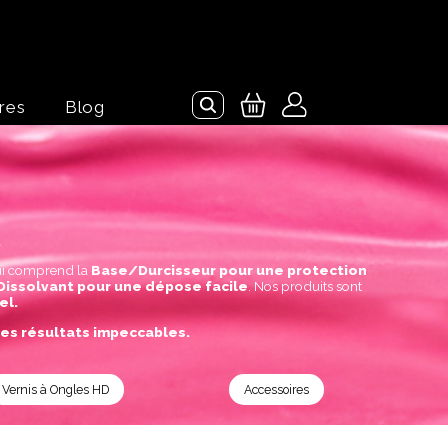
res
Blog
.
ui comprend la
Base/Durcisseur pour une protection
Dissolvant pour une dépose facile
. Nos produits sont
el.
es résultats impeccables.
Vernis à Ongles HD
Accessoires