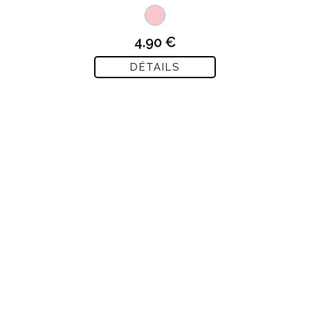
une finition lisse et...
4.90 €
DÉTAILS