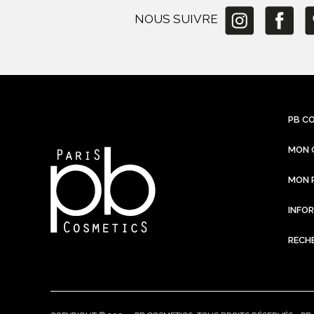
NOUS SUIVRE
PB C
MON 
MON 
INFO
RECH