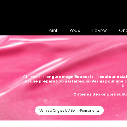
Teint
Yeux
Lèvres
On
Obtenez des
ongles magnifiques
et une
couleur écla
et une préparation parfaites
, les
Vernis pour une 
fo
Obtenez des ongles subli
Vernis à Ongles UV Semi-Permanents