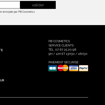
tion envoyée par PB Cosmetics
PB COSMETICS
SERVICE CLIENTS
TÉL. 07 67 25 20 98
TE
9H / 12H ET 13H30 / 16H30
PAIEMENT SÉCURISÉ :
EUR