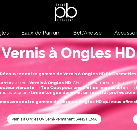
gles
Eaux de Parfum
Bell'Ânesse
Accessoi
Vernis à Ongles HD
Découvrez notre gamme de Vernis à Ongles HD Pb Cosmetics
tante
avec nos
Vernis à Ongles HD
. Choisissez parmi notre gamme q
couleur vibrante
, le
Top Coat pour une finition impeccable
, et le
rmulés pour une
tenue longue durée et un résultat professionn
mes avec notre gamme de Vernis à Ongles HD qui vous offre d
Vernis à Ongles UV Semi-Permanent SANS HEMA