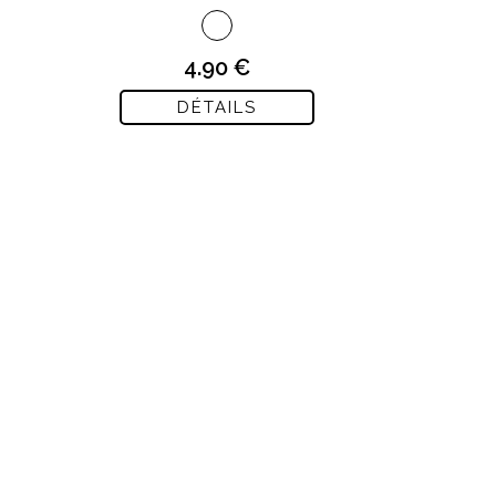
inégalée.Ce Top C...
4.90 €
DÉTAILS