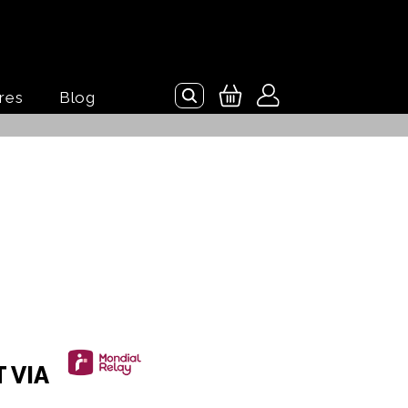
res
Blog
T VIA