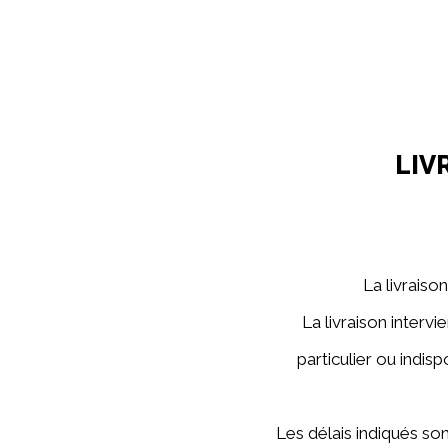
LIV
La livraiso
La livraison interv
particulier ou indis
Les délais indiqués so