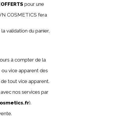
(
OFFERTS
pour une
. TVN COSMETICS fera
a validation du panier,
4 jours à compter de la
é ou vice apparent des
 de tout vice apparent.
 avec nos services par
osmetics.fr
).
vente.