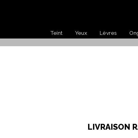
Teint
Yeux
Lèvres
On
LIVRAISON R