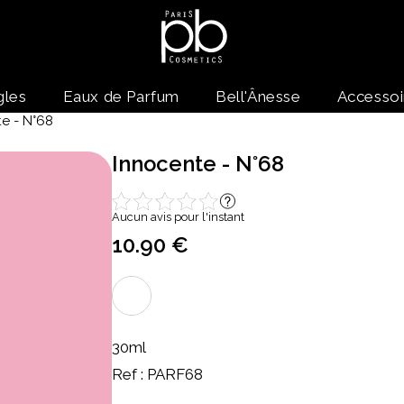
gles
Eaux de Parfum
Bell'Ânesse
Accessoi
e - N°68
Innocente - N°68
Aucun avis pour l'instant
10.90 €
30ml
Ref : PARF68