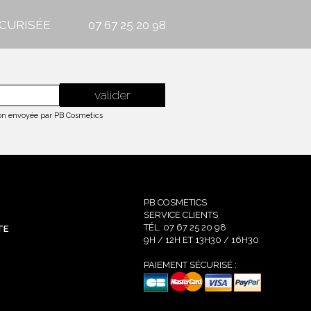
CURISÉE
07 67 25 20 98
tion envoyée par PB Cosmetics
PB COSMETICS
SERVICE CLIENTS
TÉL. 07 67 25 20 98
TE
9H / 12H ET 13H30 / 16H30
PAIEMENT SÉCURISÉ :