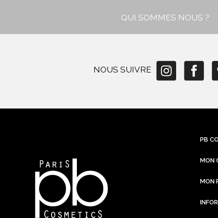
QUI SOMMES NOUS ?
NOUS SUIVRE
PB C
MON 
MON 
INFO