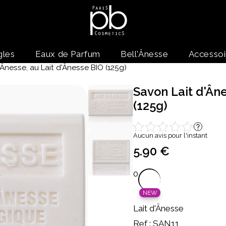
gles
Eaux de Parfum
Bell'Ânesse
Accessoi
Ânesse, au Lait d'Ânesse BIO (125g)
Savon Lait d'Âne
(125g)
Aucun avis pour l'instant
5.90 €
0
NEW
Lait d'Ânesse
Ref : SAN11